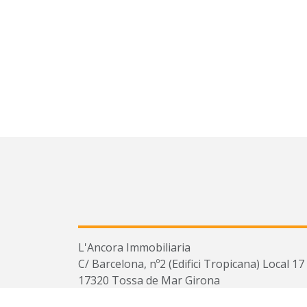
L'Ancora Immobiliaria
C/ Barcelona, nº2 (Edifici Tropicana) Local 17
17320 Tossa de Mar Girona
TEL.
(+34) 872 988 764