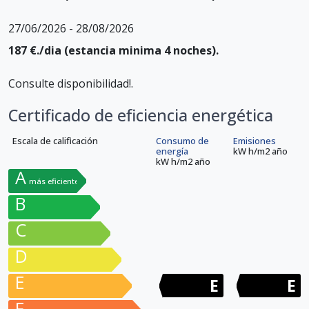
27/06/2026 - 28/08/2026
187 €./dia (estancia minima
4 noches).
Consulte disponibilidad!.
Certificado de eficiencia energética
Escala de calificación
Consumo de
Emisiones
energía
kW h/m
2
año
kW h/m
2
año
A
más eficiente
B
C
D
E
E
E
F