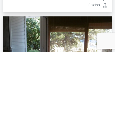
Piscina
Apto. de alquiler vacacional en la
playa de la Mar Menuda de Tossa
Tossa de Mar
65
m²
Ref.
2490
2 Hab.
1 Aseos