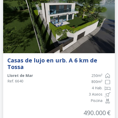
Casas de lujo en urb. A 6 km de
Tossa
Lloret de Mar
250
m²
Ref.
6640
800
m²
4 Hab.
3 Aseos
Piscina
490.000
€