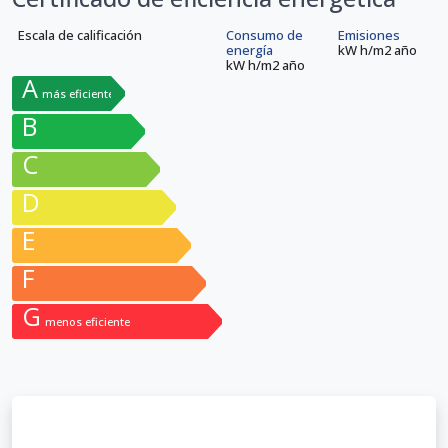
Escala de calificación
Consumo de
Emisiones
energía
kW h/m
2
año
kW h/m
2
año
A
más eficiente
B
C
D
E
F
G
menos eficiente