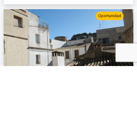
Oportunidad
Luminosa casa de pueblo a un
minuto de la playa
Tossa de Mar
221
m²
Ref.
6180
4 Hab.
2 Aseos
390.000
€