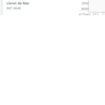
Lloret de Mar
250
m²
Ref.
6640
800
m²
4 Cham.
3 Toilettes
Piscine
490.000
€
Opportunity