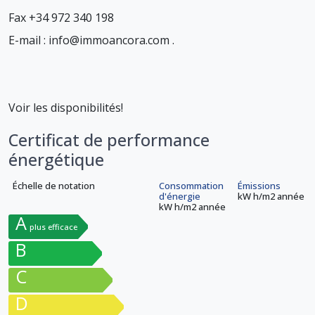
Fax +34 972 340 198
E-mail : info@immoancora.com .
Voir les disponibilités!
Certificat de performance
énergétique
Échelle de notation
Consommation
Émissions
d'énergie
kW h/m
2
année
kW h/m
2
année
A
plus efficace
B
C
D