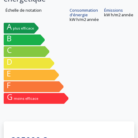
Échelle de notation
Consommation
Émissions
d'énergie
kW h/m
2
année
kW h/m
2
année
A
plus efficace
B
C
D
E
F
G
moins efficace