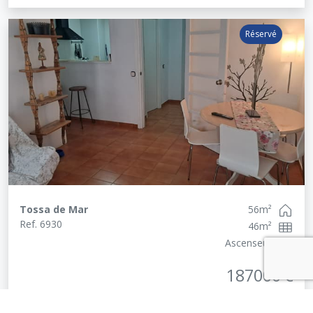
Réservé
Tossa de Mar
56
m²
Ref.
6930
46
m²
Ascenseur
187000
€