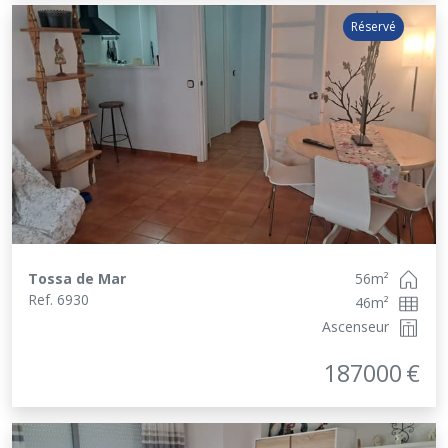
Réservé
Tossa de Mar
56
m²
Ref.
6930
46
m²
Ascenseur
187000
€