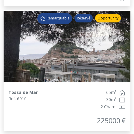
Remarquable
Réservé
Opportunity
Tossa de Mar
65
m²
Ref.
6910
30
m²
2 Cham.
225000
€