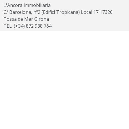
L'Ancora Immobiliaria
C/ Barcelona, nº2 (Edifici Tropicana) Local 17 17320
Tossa de Mar Girona
TEL.
(+34) 872 988 764
TEL.
(+34) 972 340 198
EMAIL
info@immoancora.com
©
2026
L'Ancora Immobiliaria
Tous droits réservés
Facebook
Instagram
Voyage sur - Google Maps
C/ Barcelona, nº2 (Edifici Tropicana) Local 17
17320 Tossa de Mar Girona